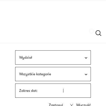
Przejdź
języka
do
migowego
treści
Szukaj
Wydział
Wszystkie kategorie
Zakres dat: