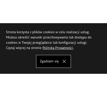
Strona korzysta z plików cookies w celu realizacji usług.
Możesz określić warunki przechowywania lub dostępu do
cookies w Twojej przeglądarce lub konfiguracji usługi.
Czytaj więcej na stronie
Polityka Prywatności
.
Zgadzam się
Akademia Sztuk Pięknych im.
Eugeniusza Gepperta we Wrocławiu