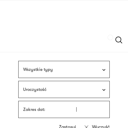
Przejdź
języka
do
migowego
treści
Szukaj
Wszystkie typy
Uroczystość
Zakres dat: