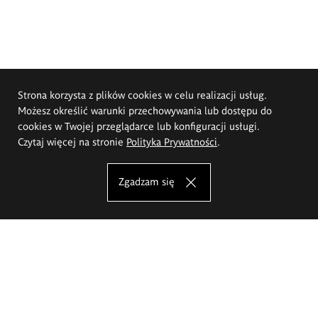
Strona korzysta z plików cookies w celu realizacji usług.
Możesz określić warunki przechowywania lub dostępu do
cookies w Twojej przeglądarce lub konfiguracji usługi.
Czytaj więcej na stronie
Polityka Prywatności
.
Zgadzam się
Akademia Sztuk Pięknych im.
Eugeniusza Gepperta we Wrocławiu