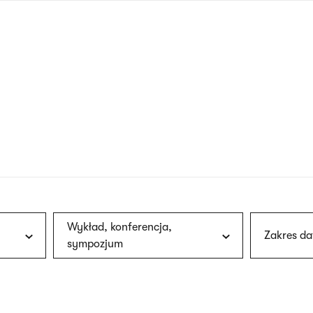
nagłówku
wersja
polska
Wykład, konferencja,
Zakres da
sympozjum