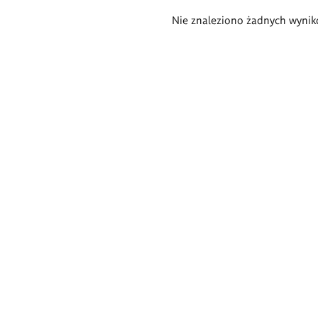
Wyniki
Nie znaleziono żadnych wynik
wyszukiwania