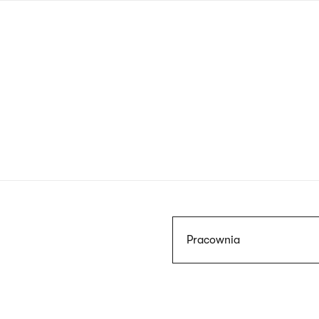
Przejdź
do
treści
Szukaj
Pracownia