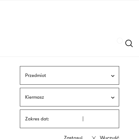
Przejdź
języka
do
migowego
treści
Szukaj
Przedmiot
Kiermasz
Zakres dat: