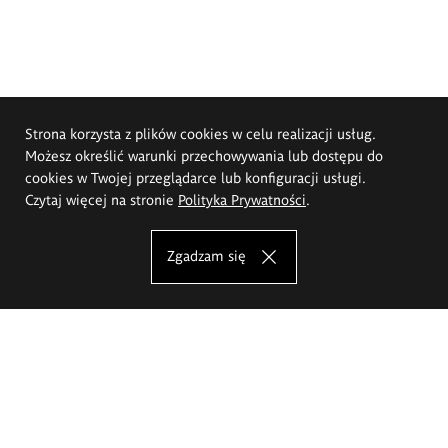
Strona korzysta z plików cookies w celu realizacji usług.
Możesz określić warunki przechowywania lub dostępu do
cookies w Twojej przeglądarce lub konfiguracji usługi.
Czytaj więcej na stronie
Polityka Prywatności
.
Zgadzam się
Akademia Sztuk Pięknych im.
Eugeniusza Gepperta we Wrocławiu