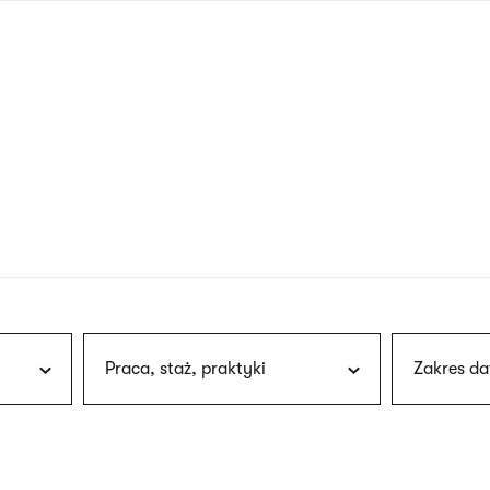
nagłówku
wersja
polska
Praca, staż, praktyki
Zakres da