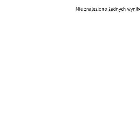
Wyniki
Nie znaleziono żadnych wynik
wyszukiwania