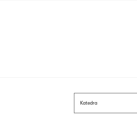
Przejdź
do
treści
Szukaj
Katedra