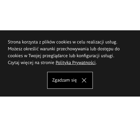
Strona korzysta z plików cookies w celu realizacji usług.
Możesz określić warunki przechowywania lub dostępu do
cookies w Twojej przeglądarce lub konfiguracji usługi.
Czytaj więcej na stronie
Polityka Prywatności
.
Zgadzam się
Akademia Sztuk Pięknych im.
Eugeniusza Gepperta we Wrocławiu