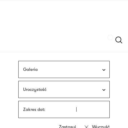
Przejdź
języka
do
migowego
treści
Szukaj
Galeria
Uroczystość
Zakres dat: