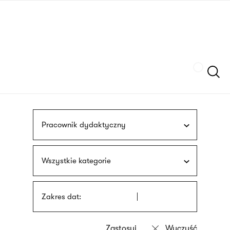
Przejdź
języka
do
migowego
treści
Szukaj
Pracownik dydaktyczny
Wszystkie kategorie
Zakres dat: