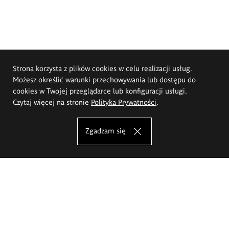
Strona korzysta z plików cookies w celu realizacji usług.
Możesz określić warunki przechowywania lub dostępu do
cookies w Twojej przeglądarce lub konfiguracji usługi.
Czytaj więcej na stronie
Polityka Prywatności
.
Zgadzam się
Akademia Sztuk Pięknych im.
Eugeniusza Gepperta we Wrocławiu