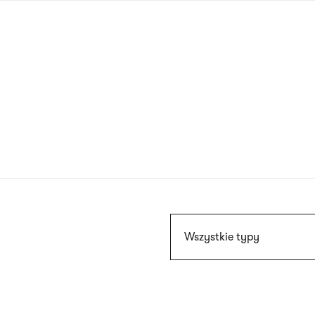
Przejdź
do
treści
Szukaj
Wszystkie typy