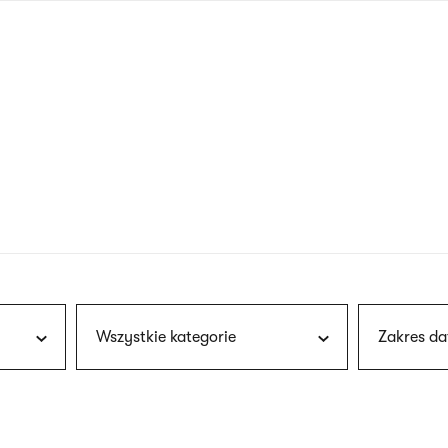
nagłówku
wersja
polska
Wszystkie kategorie
Zakres da