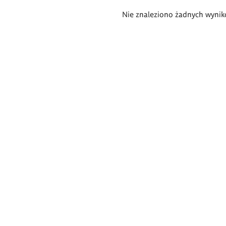
Wyniki
Nie znaleziono żadnych wynik
wyszukiwania