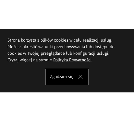
Strona korzysta z plików cookies w celu realizacji usług.
Możesz określić warunki przechowywania lub dostępu do
cookies w Twojej przeglądarce lub konfiguracji usługi.
Czytaj więcej na stronie
Polityka Prywatności
.
Zgadzam się
Akademia Sztuk Pięknych im.
Eugeniusza Gepperta we Wrocławiu