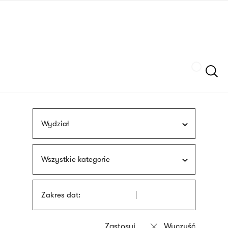
Przejdź
języka
do
migowego
treści
Szukaj
Wydział
Wszystkie kategorie
Zakres dat: