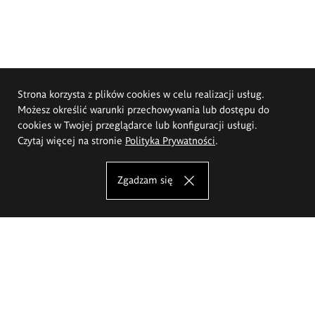
Strona korzysta z plików cookies w celu realizacji usług.
Możesz określić warunki przechowywania lub dostępu do
cookies w Twojej przeglądarce lub konfiguracji usługi.
Czytaj więcej na stronie
Polityka Prywatności
.
Zgadzam się
Akademia Sztuk Pięknych im.
Eugeniusza Gepperta we Wrocławiu