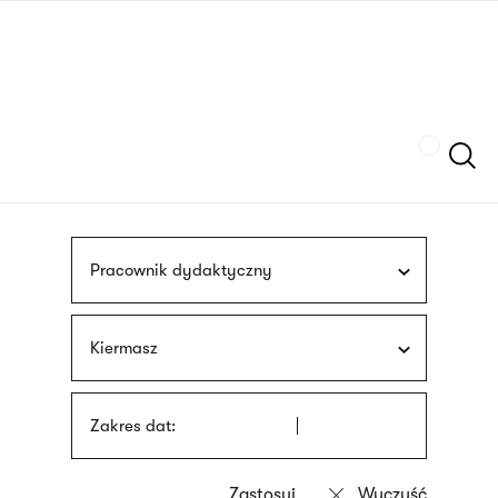
Przejdź
języka
do
migowego
treści
Szukaj
Pracownik dydaktyczny
Kiermasz
Zakres dat: