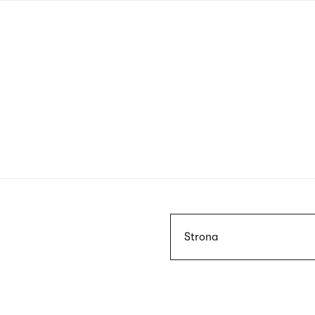
Przejdź
do
treści
Szukaj
Strona