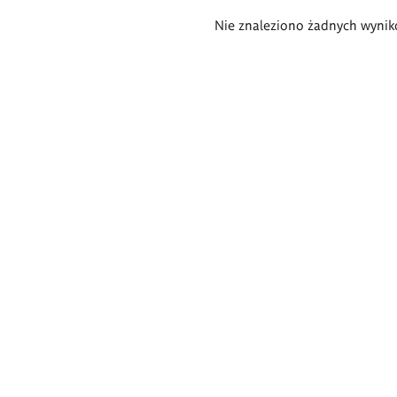
Wyniki
Nie znaleziono żadnych wynik
wyszukiwania