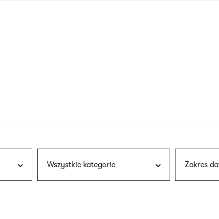
nagłówku
wersja
polska
Wszystkie kategorie
Zakres da