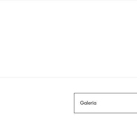
Przejdź
do
treści
Szukaj
Galeria