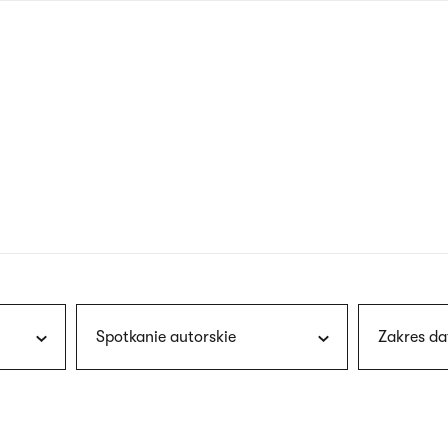
nagłówku
wersja
polska
Spotkanie autorskie
Zakres da