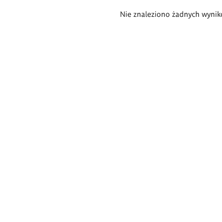
Wyniki
Nie znaleziono żadnych wynik
wyszukiwania