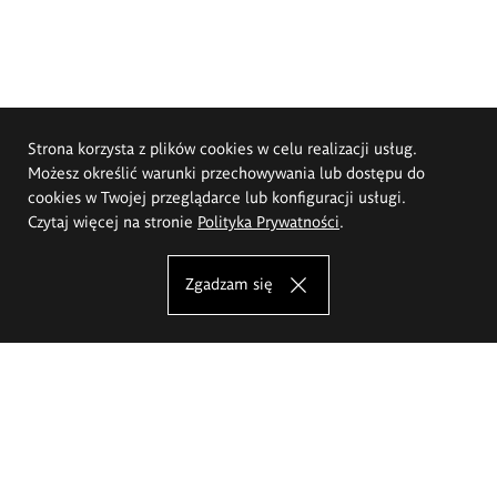
Strona korzysta z plików cookies w celu realizacji usług.
Możesz określić warunki przechowywania lub dostępu do
cookies w Twojej przeglądarce lub konfiguracji usługi.
Czytaj więcej na stronie
Polityka Prywatności
.
Zgadzam się
Akademia Sztuk Pięknych im.
Eugeniusza Gepperta we Wrocławiu