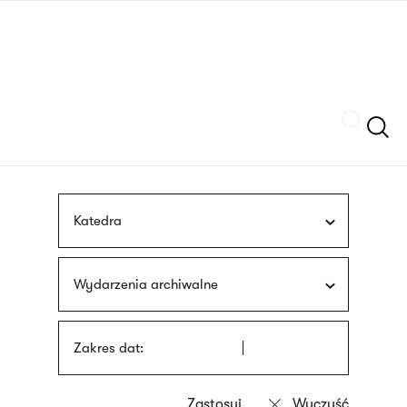
Przejdź
języka
do
migowego
treści
Szukaj
Katedra
Wydarzenia archiwalne
Zakres dat: