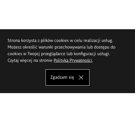
Strona korzysta z plików cookies w celu realizacji usług.
Możesz określić warunki przechowywania lub dostępu do
cookies w Twojej przeglądarce lub konfiguracji usługi.
Czytaj więcej na stronie
Polityka Prywatności
.
Zgadzam się
Akademia Sztuk Pięknych im.
Eugeniusza Gepperta we Wrocławiu