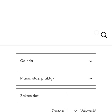
Przejdź
języka
do
migowego
treści
Szukaj
Galeria
Praca, staż, praktyki
Zakres dat: