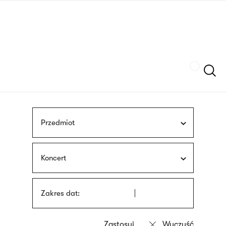
Przejdź
języka
do
migowego
treści
Szukaj
Przedmiot
Koncert
Zakres dat: