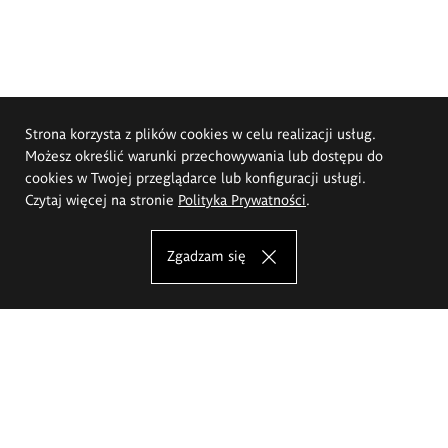
Strona korzysta z plików cookies w celu realizacji usług.
Możesz określić warunki przechowywania lub dostępu do
cookies w Twojej przeglądarce lub konfiguracji usługi.
Czytaj więcej na stronie
Polityka Prywatności
.
Zgadzam się
Akademia Sztuk Pięknych im.
Eugeniusza Gepperta we Wrocławiu