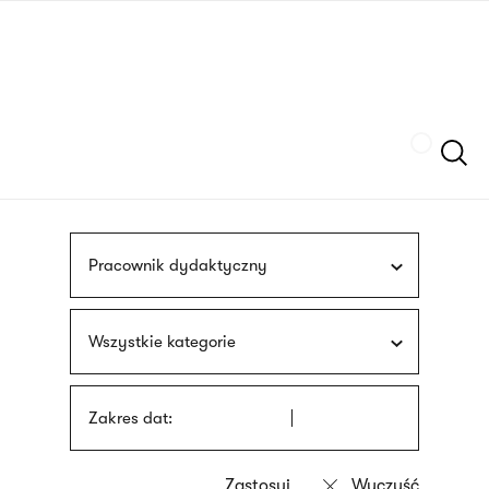
Przejdź
języka
do
migowego
treści
Szukaj
Pracownik dydaktyczny
Wszystkie kategorie
Zakres dat: