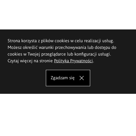
Strona korzysta z plików cookies w celu realizacji usług.
Możesz określić warunki przechowywania lub dostępu do
cookies w Twojej przeglądarce lub konfiguracji usługi.
Czytaj więcej na stronie
Polityka Prywatności
.
Zgadzam się
Akademia Sztuk Pięknych im.
Eugeniusza Gepperta we Wrocławiu