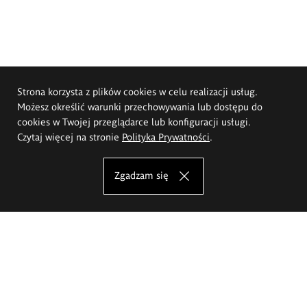
Strona korzysta z plików cookies w celu realizacji usług.
Możesz określić warunki przechowywania lub dostępu do
cookies w Twojej przeglądarce lub konfiguracji usługi.
Czytaj więcej na stronie
Polityka Prywatności
.
Zgadzam się
Akademia Sztuk Pięknych im.
Eugeniusza Gepperta we Wrocławiu