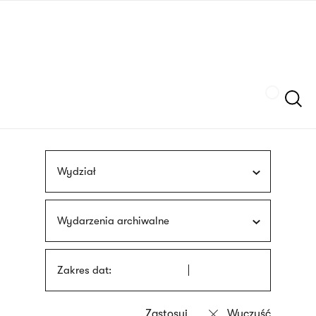
Przejdź
języka
do
migowego
treści
Szukaj
Wydział
Wydarzenia archiwalne
Zakres dat: