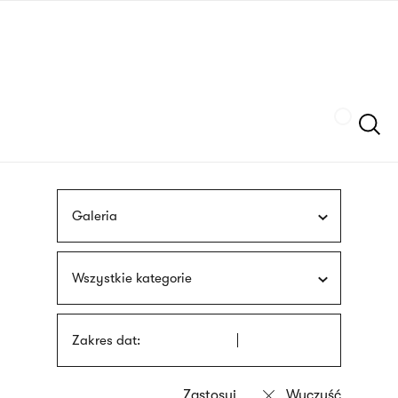
Przejdź
języka
do
migowego
treści
Szukaj
Galeria
Wszystkie kategorie
Zakres dat: