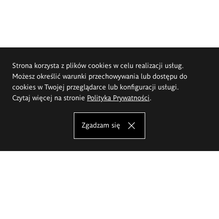
Strona korzysta z plików cookies w celu realizacji usług.
Możesz określić warunki przechowywania lub dostępu do
cookies w Twojej przeglądarce lub konfiguracji usługi.
Czytaj więcej na stronie
Polityka Prywatności
.
Zgadzam się
Akademia Sztuk Pięknych im.
Eugeniusza Gepperta we Wrocławiu