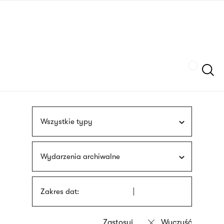
Przejdź
języka
do
migowego
treści
Szukaj
Wszystkie typy
Wydarzenia archiwalne
Zakres dat: