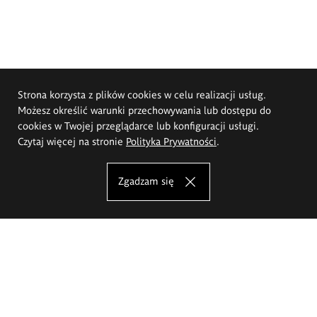
Strona korzysta z plików cookies w celu realizacji usług.
Możesz określić warunki przechowywania lub dostępu do
cookies w Twojej przeglądarce lub konfiguracji usługi.
Czytaj więcej na stronie
Polityka Prywatności
.
Zgadzam się
Akademia Sztuk Pięknych im.
Eugeniusza Gepperta we Wrocławiu