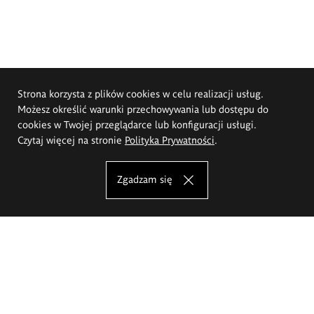
Strona korzysta z plików cookies w celu realizacji usług.
Możesz określić warunki przechowywania lub dostępu do
cookies w Twojej przeglądarce lub konfiguracji usługi.
Czytaj więcej na stronie
Polityka Prywatności
.
Zgadzam się
Akademia Sztuk Pięknych im.
Eugeniusza Gepperta we Wrocławiu