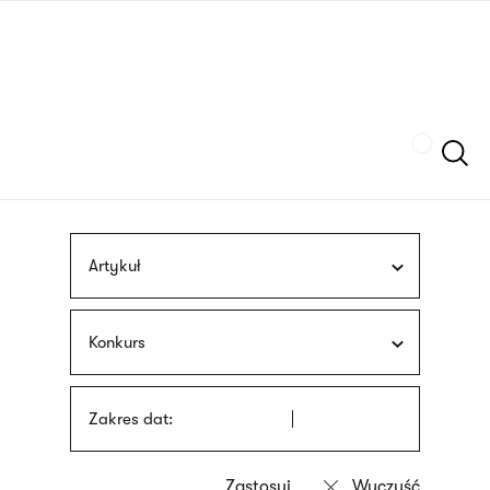
Przejdź
języka
do
migowego
treści
Szukaj
Artykuł
Konkurs
Zakres dat: