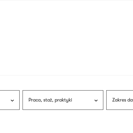
nagłówku
wersja
polska
Praca, staż, praktyki
Zakres da