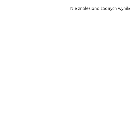
Wyniki
Nie znaleziono żadnych wynik
wyszukiwania