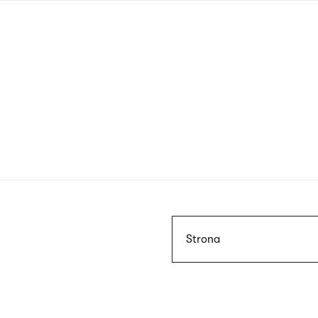
Przejdź
do
treści
Szukaj
Strona