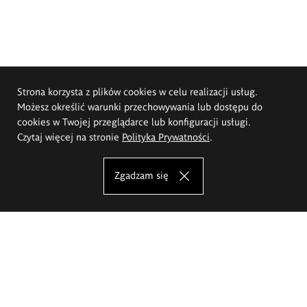
Strona korzysta z plików cookies w celu realizacji usług.
Możesz określić warunki przechowywania lub dostępu do
cookies w Twojej przeglądarce lub konfiguracji usługi.
Czytaj więcej na stronie
Polityka Prywatności
.
Zgadzam się
Akademia Sztuk Pięknych im.
Eugeniusza Gepperta we Wrocławiu