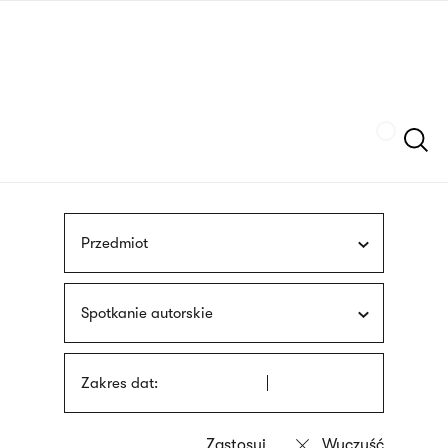
Przejdź
języka
do
migowego
treści
Szukaj
Przedmiot
Spotkanie autorskie
Zakres dat: