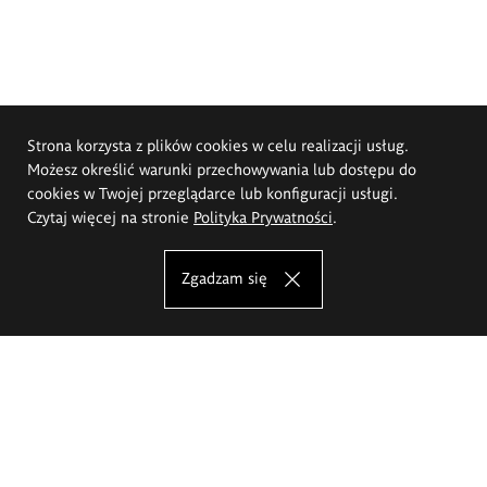
Strona korzysta z plików cookies w celu realizacji usług.
Możesz określić warunki przechowywania lub dostępu do
cookies w Twojej przeglądarce lub konfiguracji usługi.
Czytaj więcej na stronie
Polityka Prywatności
.
Zgadzam się
Akademia Sztuk Pięknych im.
Eugeniusza Gepperta we Wrocławiu