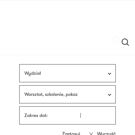
Przejdź
języka
do
migowego
treści
Szukaj
Wydział
Warsztat, szkolenie, pokaz
Zakres dat: