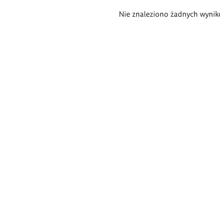
Wyniki
Nie znaleziono żadnych wynik
wyszukiwania