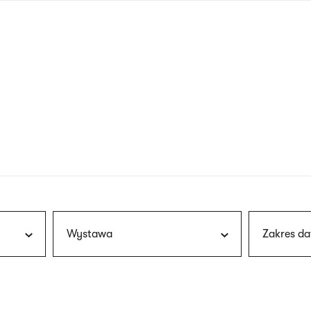
nagłówku
wersja
polska
Wystawa
Zakres da