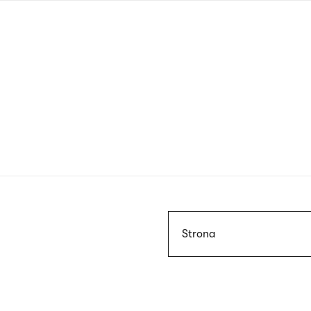
Przejdź
do
treści
Szukaj
Strona