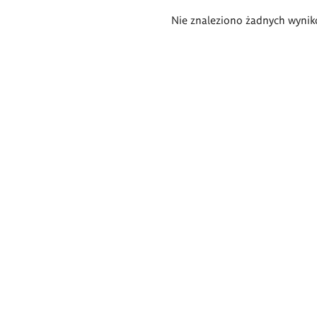
Wyniki
Nie znaleziono żadnych wynik
wyszukiwania