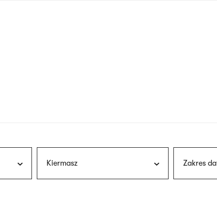
nagłówku
wersja
polska
Kiermasz
Zakres da