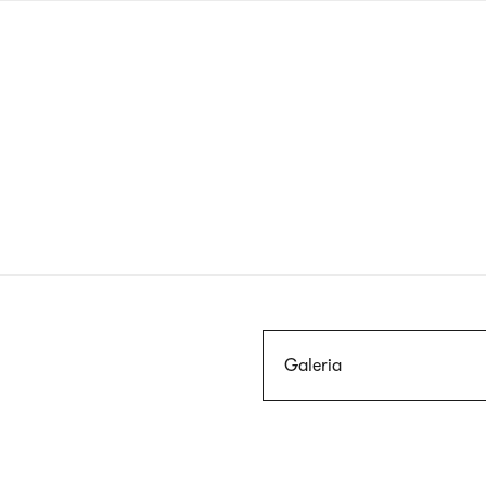
Przejdź
do
treści
Szukaj
Galeria