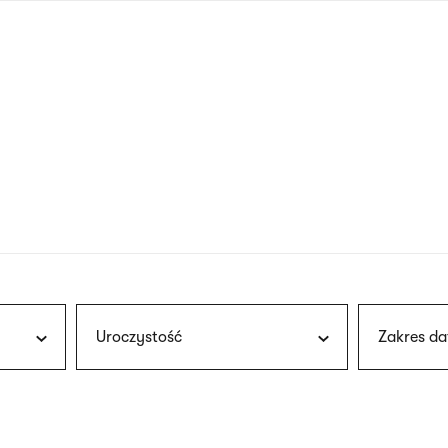
nagłówku
wersja
polska
Uroczystość
Zakres da