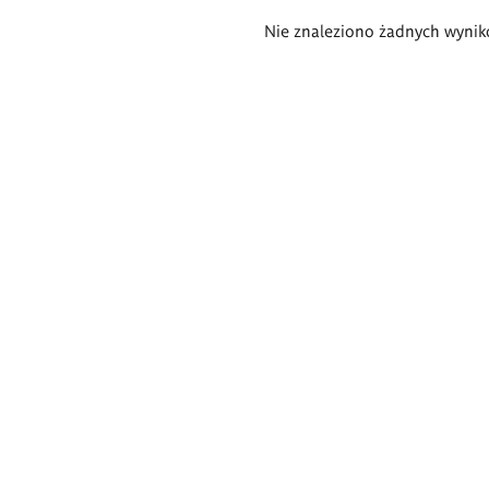
Wyniki
Nie znaleziono żadnych wynik
wyszukiwania