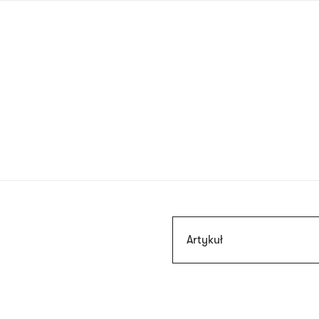
Przejdź
do
treści
Szukaj
Artykuł