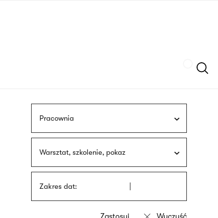
Przejdź
języka
do
migowego
treści
Szukaj
Pracownia
Warsztat, szkolenie, pokaz
Zakres dat: