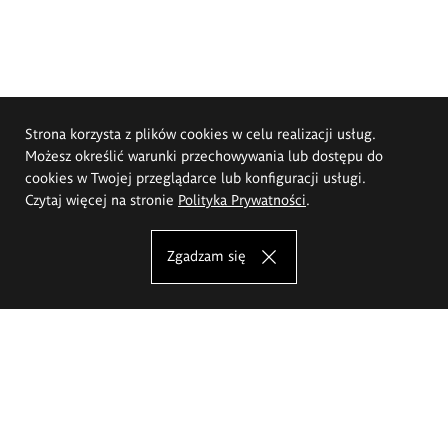
Strona korzysta z plików cookies w celu realizacji usług.
Możesz określić warunki przechowywania lub dostępu do
cookies w Twojej przeglądarce lub konfiguracji usługi.
Czytaj więcej na stronie
Polityka Prywatności
.
Zgadzam się
Akademia Sztuk Pięknych im.
Eugeniusza Gepperta we Wrocławiu