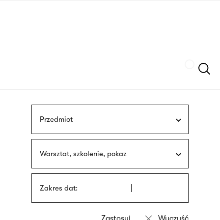
Przejdź
języka
do
migowego
treści
Szukaj
Przedmiot
Warsztat, szkolenie, pokaz
Zakres dat: