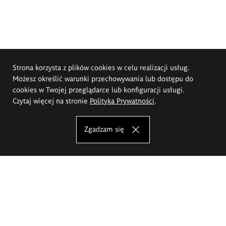
Strona korzysta z plików cookies w celu realizacji usług.
Możesz określić warunki przechowywania lub dostępu do
cookies w Twojej przeglądarce lub konfiguracji usługi.
Czytaj więcej na stronie
Polityka Prywatności
.
Zgadzam się
Akademia Sztuk Pięknych im.
Eugeniusza Gepperta we Wrocławiu