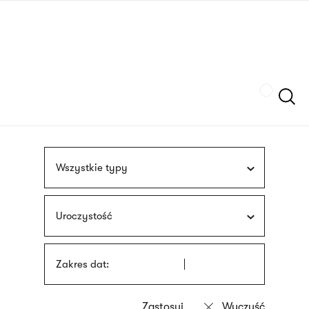
Przejdź
języka
do
migowego
treści
Szukaj
Wszystkie typy
Uroczystość
Zakres dat: