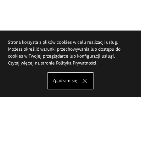
Strona korzysta z plików cookies w celu realizacji usług.
Możesz określić warunki przechowywania lub dostępu do
cookies w Twojej przeglądarce lub konfiguracji usługi.
Czytaj więcej na stronie
Polityka Prywatności
.
Zgadzam się
Akademia Sztuk Pięknych im.
Eugeniusza Gepperta we Wrocławiu