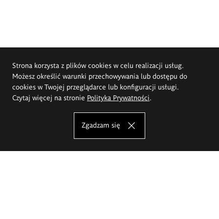
Strona korzysta z plików cookies w celu realizacji usług.
Możesz określić warunki przechowywania lub dostępu do
cookies w Twojej przeglądarce lub konfiguracji usługi.
Czytaj więcej na stronie
Polityka Prywatności
.
Zgadzam się
Akademia Sztuk Pięknych im.
Eugeniusza Gepperta we Wrocławiu