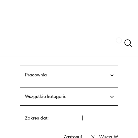
Przejdź
języka
do
migowego
treści
Szukaj
Pracownia
Wszystkie kategorie
Zakres dat: