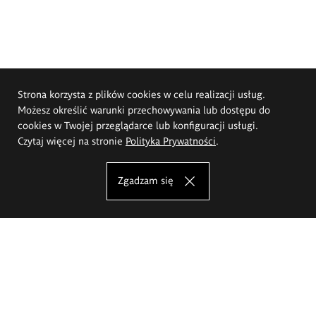
Strona korzysta z plików cookies w celu realizacji usług.
Możesz określić warunki przechowywania lub dostępu do
cookies w Twojej przeglądarce lub konfiguracji usługi.
Czytaj więcej na stronie
Polityka Prywatności
.
Zgadzam się
Akademia Sztuk Pięknych im.
Eugeniusza Gepperta we Wrocławiu