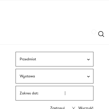
Przejdź
języka
do
migowego
treści
Szukaj
Przedmiot
Wystawa
Zakres dat: