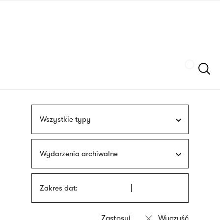
Przejdź
języka
do
migowego
treści
Szukaj
Wszystkie typy
Wydarzenia archiwalne
Zakres dat: