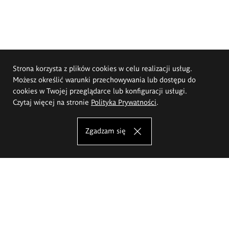
Strona korzysta z plików cookies w celu realizacji usług.
Możesz określić warunki przechowywania lub dostępu do
cookies w Twojej przeglądarce lub konfiguracji usługi.
Czytaj więcej na stronie
Polityka Prywatności
.
Zgadzam się
Akademia Sztuk Pięknych im.
Eugeniusza Gepperta we Wrocławiu