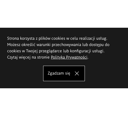
Strona korzysta z plików cookies w celu realizacji usług.
Możesz określić warunki przechowywania lub dostępu do
cookies w Twojej przeglądarce lub konfiguracji usługi.
Czytaj więcej na stronie
Polityka Prywatności
.
Zgadzam się
Akademia Sztuk Pięknych im.
Eugeniusza Gepperta we Wrocławiu