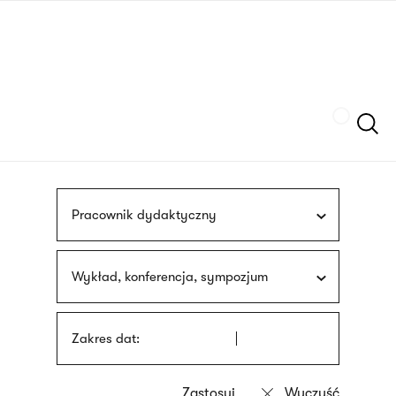
Przejdź
języka
do
migowego
treści
Szukaj
Pracownik dydaktyczny
Wykład, konferencja, sympozjum
Zakres dat: