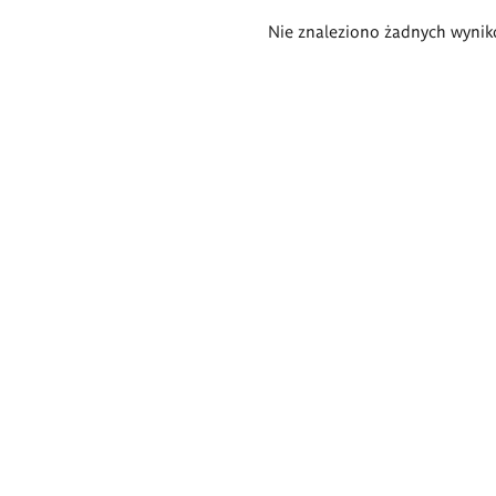
Wyniki
Nie znaleziono żadnych wynik
wyszukiwania