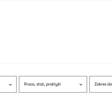
nagłówku
wersja
polska
Praca, staż, praktyki
Zakres da