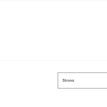
Przejdź
do
treści
Szukaj
Strona