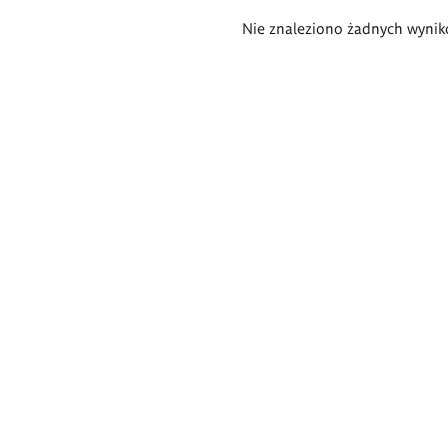
Wyniki
Nie znaleziono żadnych wynik
wyszukiwania