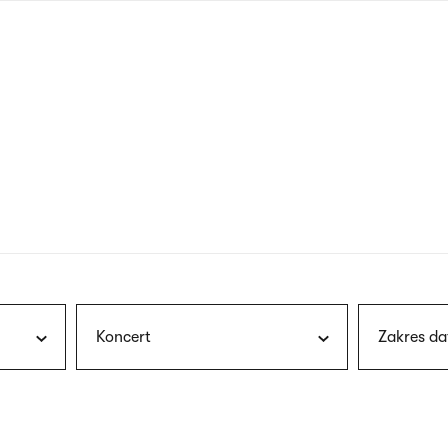
nagłówku
wersja
polska
Koncert
Zakres da