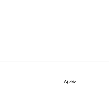
Przejdź
do
treści
Szukaj
Wydział