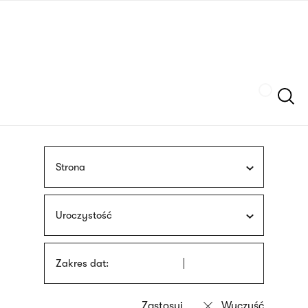
Przejdź
języka
do
migowego
treści
Szukaj
Strona
Uroczystość
Zakres dat: