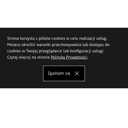
Strona korzysta z plików cookies w celu realizacji usług.
Możesz określić warunki przechowywania lub dostępu do
cookies w Twojej przeglądarce lub konfiguracji usługi.
Czytaj więcej na stronie
Polityka Prywatności
.
Zgadzam się
Akademia Sztuk Pięknych im.
Eugeniusza Gepperta we Wrocławiu