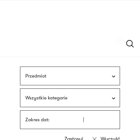
Przejdź
języka
do
migowego
treści
Szukaj
Przedmiot
Wszystkie kategorie
Zakres dat: