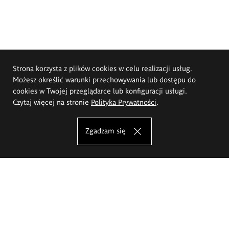
Strona korzysta z plików cookies w celu realizacji usług.
Możesz określić warunki przechowywania lub dostępu do
cookies w Twojej przeglądarce lub konfiguracji usługi.
Czytaj więcej na stronie
Polityka Prywatności
.
Zgadzam się
Akademia Sztuk Pięknych im.
Eugeniusza Gepperta we Wrocławiu