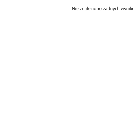
Wyniki
Nie znaleziono żadnych wynik
wyszukiwania