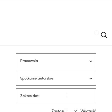
Przejdź
języka
do
migowego
treści
Szukaj
Pracownia
Spotkanie autorskie
Zakres dat: