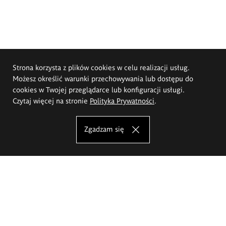
Strona korzysta z plików cookies w celu realizacji usług.
Możesz określić warunki przechowywania lub dostępu do
cookies w Twojej przeglądarce lub konfiguracji usługi.
Czytaj więcej na stronie
Polityka Prywatności
.
Zgadzam się
Akademia Sztuk Pięknych im.
Eugeniusza Gepperta we Wrocławiu