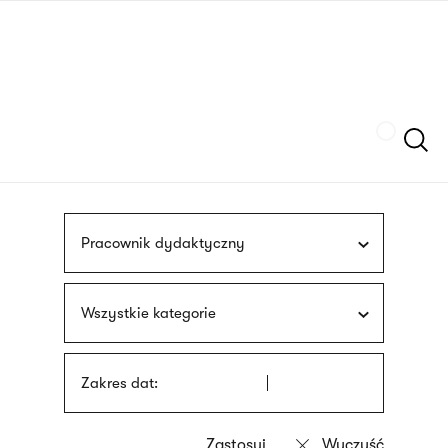
Przejdź
języka
do
migowego
treści
Szukaj
Pracownik dydaktyczny
Wszystkie kategorie
Zakres dat: