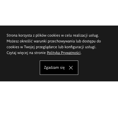
Strona korzysta z plików cookies w celu realizacji usług.
Możesz określić warunki przechowywania lub dostępu do
cookies w Twojej przeglądarce lub konfiguracji usługi.
Czytaj więcej na stronie
Polityka Prywatności
.
Zgadzam się
Akademia Sztuk Pięknych im.
Eugeniusza Gepperta we Wrocławiu