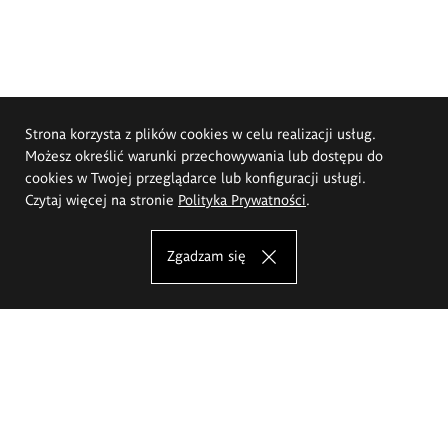
Strona korzysta z plików cookies w celu realizacji usług.
Możesz określić warunki przechowywania lub dostępu do
cookies w Twojej przeglądarce lub konfiguracji usługi.
Czytaj więcej na stronie
Polityka Prywatności
.
Zgadzam się
Akademia Sztuk Pięknych im.
Eugeniusza Gepperta we Wrocławiu