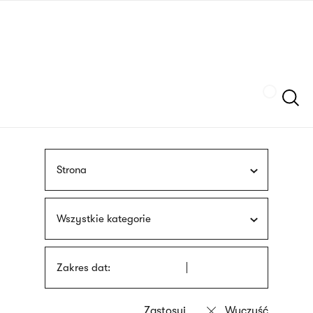
Przejdź
języka
do
migowego
treści
Szukaj
Strona
Wszystkie kategorie
Zakres dat: