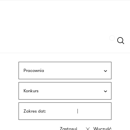
Przejdź
języka
do
migowego
treści
Szukaj
Pracownia
Konkurs
Zakres dat: