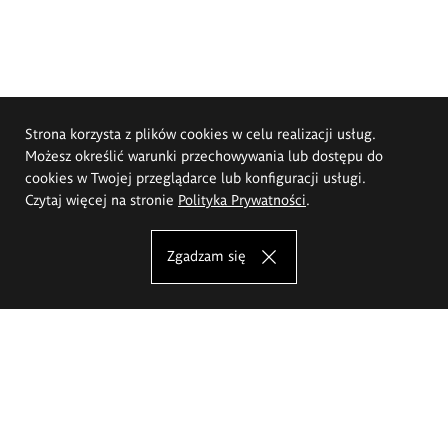
Strona korzysta z plików cookies w celu realizacji usług.
Możesz określić warunki przechowywania lub dostępu do
cookies w Twojej przeglądarce lub konfiguracji usługi.
Czytaj więcej na stronie
Polityka Prywatności
.
Zgadzam się
Akademia Sztuk Pięknych im.
Eugeniusza Gepperta we Wrocławiu