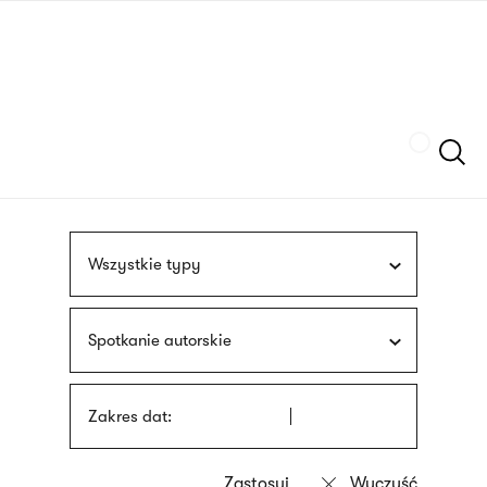
Przejdź
języka
do
migowego
treści
Szukaj
Wszystkie typy
Spotkanie autorskie
Zakres dat: