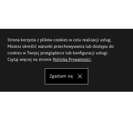
Strona korzysta z plików cookies w celu realizacji usług.
Możesz określić warunki przechowywania lub dostępu do
cookies w Twojej przeglądarce lub konfiguracji usługi.
Czytaj więcej na stronie
Polityka Prywatności
.
Zgadzam się
Akademia Sztuk Pięknych im.
Eugeniusza Gepperta we Wrocławiu