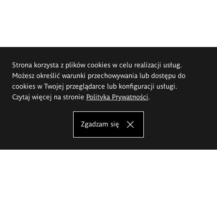
Strona korzysta z plików cookies w celu realizacji usług.
Możesz określić warunki przechowywania lub dostępu do
cookies w Twojej przeglądarce lub konfiguracji usługi.
Czytaj więcej na stronie
Polityka Prywatności
.
Zgadzam się
Akademia Sztuk Pięknych im.
Eugeniusza Gepperta we Wrocławiu