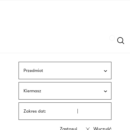
Przejdź
języka
do
migowego
treści
Szukaj
Przedmiot
Kiermasz
Zakres dat: