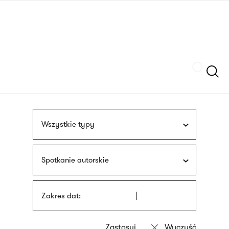
Przejdź
języka
do
migowego
treści
Szukaj
Wszystkie typy
Spotkanie autorskie
Zakres dat: