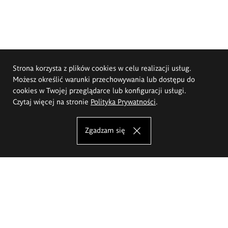
Strona korzysta z plików cookies w celu realizacji usług.
Możesz określić warunki przechowywania lub dostępu do
cookies w Twojej przeglądarce lub konfiguracji usługi.
Czytaj więcej na stronie
Polityka Prywatności
.
Zgadzam się
Akademia Sztuk Pięknych im.
Eugeniusza Gepperta we Wrocławiu