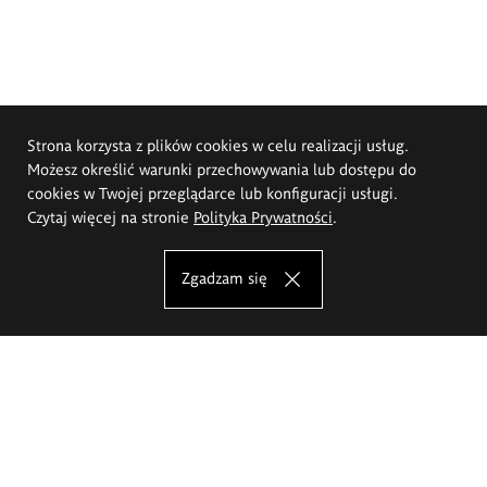
Strona korzysta z plików cookies w celu realizacji usług.
Możesz określić warunki przechowywania lub dostępu do
cookies w Twojej przeglądarce lub konfiguracji usługi.
Czytaj więcej na stronie
Polityka Prywatności
.
Zgadzam się
Akademia Sztuk Pięknych im.
Eugeniusza Gepperta we Wrocławiu