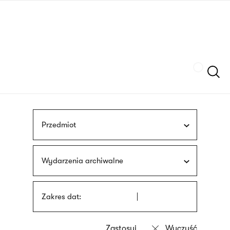
Przejdź
języka
do
migowego
treści
Szukaj
Przedmiot
Wydarzenia archiwalne
Zakres dat: