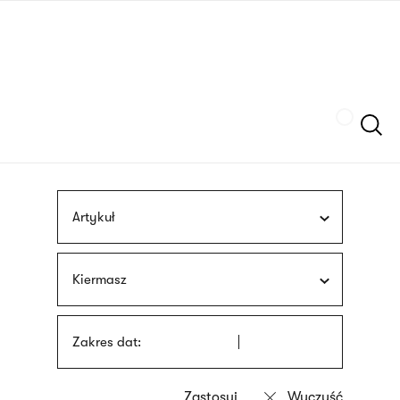
Przejdź
języka
do
migowego
treści
Szukaj
Artykuł
Kiermasz
Zakres dat: