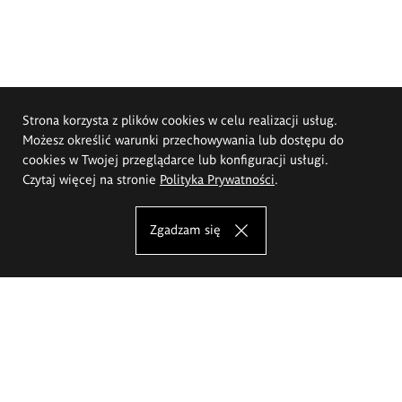
Strona korzysta z plików cookies w celu realizacji usług.
Możesz określić warunki przechowywania lub dostępu do
cookies w Twojej przeglądarce lub konfiguracji usługi.
Czytaj więcej na stronie
Polityka Prywatności
.
Zgadzam się
Akademia Sztuk Pięknych im.
Eugeniusza Gepperta we Wrocławiu