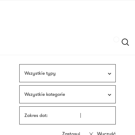
Przejdź
języka
do
migowego
treści
Szukaj
Wszystkie typy
Wszystkie kategorie
Zakres dat: