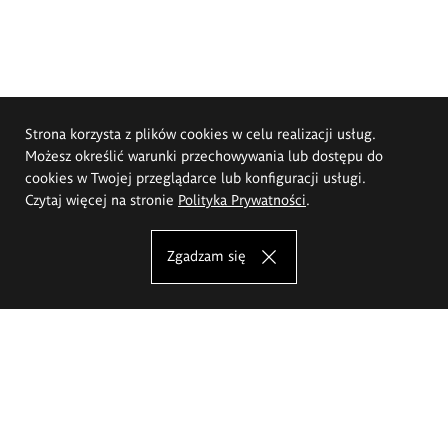
Strona korzysta z plików cookies w celu realizacji usług.
Możesz określić warunki przechowywania lub dostępu do
cookies w Twojej przeglądarce lub konfiguracji usługi.
Czytaj więcej na stronie
Polityka Prywatności
.
Zgadzam się
Akademia Sztuk Pięknych im.
Eugeniusza Gepperta we Wrocławiu