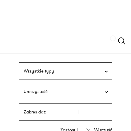
Przejdź
języka
do
migowego
treści
Szukaj
Wszystkie typy
Uroczystość
Zakres dat: