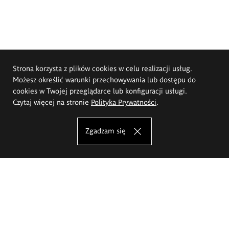
Strona korzysta z plików cookies w celu realizacji usług.
Możesz określić warunki przechowywania lub dostępu do
cookies w Twojej przeglądarce lub konfiguracji usługi.
Czytaj więcej na stronie
Polityka Prywatności
.
Zgadzam się
Akademia Sztuk Pięknych im.
Eugeniusza Gepperta we Wrocławiu