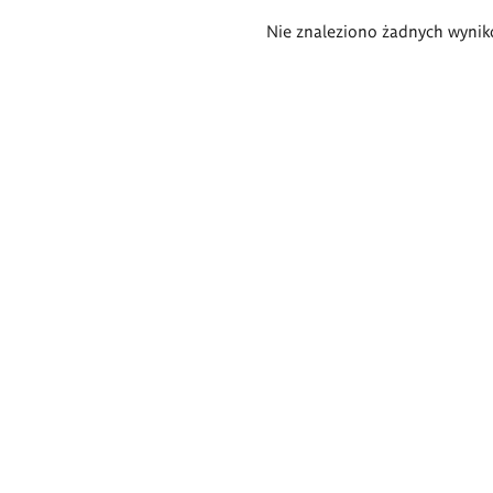
Wyniki
Nie znaleziono żadnych wynik
wyszukiwania