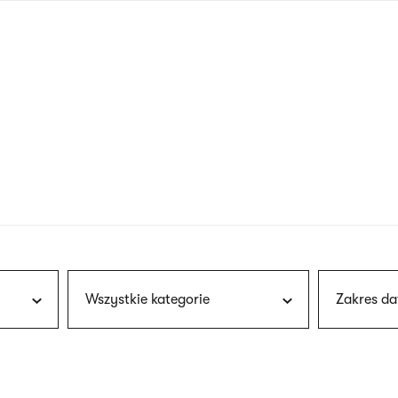
nagłówku
wersja
polska
Wszystkie kategorie
Zakres da