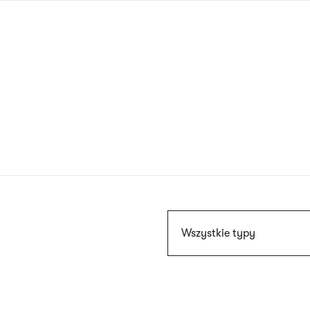
Przejdź
do
treści
Szukaj
Wszystkie typy